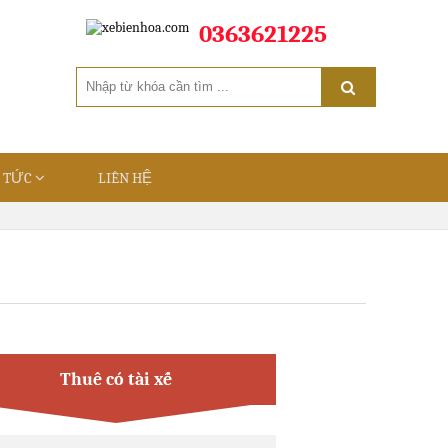
0363621225
N TỨC
LIÊN HỆ
Thuê có tài xế