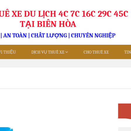
Ê XE DU LỊCH 4C 7C 16C 29C 45C
TẠI BIÊN HÒA
 | AN TOÀN | CHẤT LƯỢNG | CHUYÊN NGHIỆP
ỚI THIỆU
DỊCH VỤ THUÊ XE
CHO THUÊ XE
TI