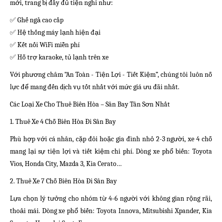
mới, trang bị đầy đủ tiện nghi như:
✅ Ghế ngả cao cấp
✅ Hệ thống máy lạnh hiện đại
✅ Kết nối WiFi miễn phí
✅ Hỗ trợ karaoke, tủ lạnh trên xe
Với phương châm “An Toàn - Tiện Lợi - Tiết Kiệm”, chúng tôi luôn nỗ
lực để mang đến dịch vụ tốt nhất với mức giá ưu đãi nhất.
Các Loại Xe Cho Thuê Biên Hòa – Sân Bay Tân Sơn Nhất
1. Thuê Xe 4 Chỗ Biên Hòa Đi Sân Bay
Phù hợp với cá nhân, cặp đôi hoặc gia đình nhỏ 2-3 người, xe 4 chỗ
mang lại sự tiện lợi và tiết kiệm chi phí. Dòng xe phổ biến: Toyota
Vios, Honda City, Mazda 3, Kia Cerato…
2. Thuê Xe 7 Chỗ Biên Hòa Đi Sân Bay
Lựa chọn lý tưởng cho nhóm từ 4-6 người với không gian rộng rãi,
thoải mái. Dòng xe phổ biến: Toyota Innova, Mitsubishi Xpander, Kia