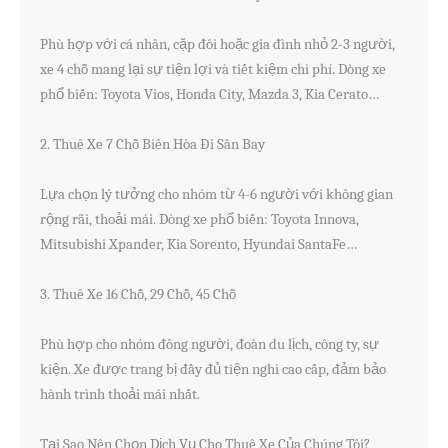
Phù hợp với cá nhân, cặp đôi hoặc gia đình nhỏ 2-3 người, 
xe 4 chỗ mang lại sự tiện lợi và tiết kiệm chi phí. Dòng xe 
phổ biến: Toyota Vios, Honda City, Mazda 3, Kia Cerato…

2. Thuê Xe 7 Chỗ Biên Hòa Đi Sân Bay

Lựa chọn lý tưởng cho nhóm từ 4-6 người với không gian 
rộng rãi, thoải mái. Dòng xe phổ biến: Toyota Innova, 
Mitsubishi Xpander, Kia Sorento, Hyundai SantaFe…

3. Thuê Xe 16 Chỗ, 29 Chỗ, 45 Chỗ

Phù hợp cho nhóm đông người, đoàn du lịch, công ty, sự 
kiện. Xe được trang bị đầy đủ tiện nghi cao cấp, đảm bảo 
hành trình thoải mái nhất.

Tại Sao Nên Chọn Dịch Vụ Cho Thuê Xe Của Chúng Tôi?
