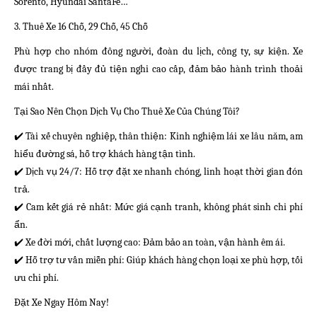
Sorento, Hyundai SantaFe…
3. Thuê Xe 16 Chỗ, 29 Chỗ, 45 Chỗ
Phù hợp cho nhóm đông người, đoàn du lịch, công ty, sự kiện. Xe
được trang bị đầy đủ tiện nghi cao cấp, đảm bảo hành trình thoải
mái nhất.
Tại Sao Nên Chọn Dịch Vụ Cho Thuê Xe Của Chúng Tôi?
✔️ Tài xế chuyên nghiệp, thân thiện: Kinh nghiệm lái xe lâu năm, am
hiểu đường sá, hỗ trợ khách hàng tận tình.
✔️ Dịch vụ 24/7: Hỗ trợ đặt xe nhanh chóng, linh hoạt thời gian đón
trả.
✔️ Cam kết giá rẻ nhất: Mức giá cạnh tranh, không phát sinh chi phí
ẩn.
✔️ Xe đời mới, chất lượng cao: Đảm bảo an toàn, vận hành êm ái.
✔️ Hỗ trợ tư vấn miễn phí: Giúp khách hàng chọn loại xe phù hợp, tối
ưu chi phí.
Đặt Xe Ngay Hôm Nay!