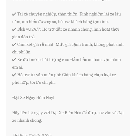
✔️ Tài xế chuyên nghiệp, thân thiện: Kinh nghiệm lái xe lâu 
năm, am hiểu đường sá, hỗ trợ khách hàng tận tình.

✔️ Dịch vụ 24/7: Hỗ trợ đặt xe nhanh chóng, linh hoạt thời 
gian đón trả.

✔️ Cam kết giá rẻ nhất: Mức giá cạnh tranh, không phát sinh 
chi phí ẩn.

✔️ Xe đời mới, chất lượng cao: Đảm bảo an toàn, vận hành 
êm ái.

✔️ Hỗ trợ tư vấn miễn phí: Giúp khách hàng chọn loại xe 
phù hợp, tối ưu chi phí.

Đặt Xe Ngay Hôm Nay!

Hãy liên hệ ngay với Đặt Xe Biên Hòa để được tư vấn và đặt 
xe nhanh chóng:

 Hotline: 03636.21.225
