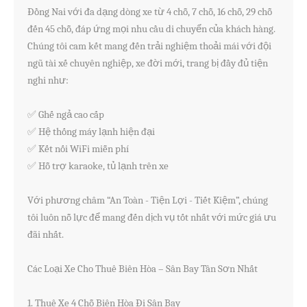
Đồng Nai với đa dạng dòng xe từ 4 chỗ, 7 chỗ, 16 chỗ, 29 chỗ 
đến 45 chỗ, đáp ứng mọi nhu cầu di chuyển của khách hàng. 
Chúng tôi cam kết mang đến trải nghiệm thoải mái với đội 
ngũ tài xế chuyên nghiệp, xe đời mới, trang bị đầy đủ tiện 
nghi như:

✅ Ghế ngả cao cấp

✅ Hệ thống máy lạnh hiện đại

✅ Kết nối WiFi miễn phí

✅ Hỗ trợ karaoke, tủ lạnh trên xe

Với phương châm “An Toàn - Tiện Lợi - Tiết Kiệm”, chúng 
tôi luôn nỗ lực để mang đến dịch vụ tốt nhất với mức giá ưu 
đãi nhất.

Các Loại Xe Cho Thuê Biên Hòa – Sân Bay Tân Sơn Nhất

1. Thuê Xe 4 Chỗ Biên Hòa Đi Sân Bay
