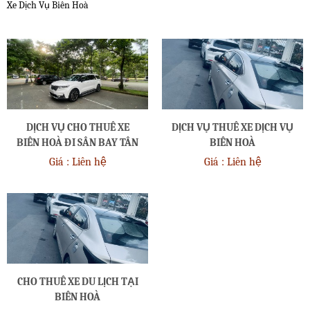
Xe Dịch Vụ Biên Hoà
DỊCH VỤ CHO THUÊ XE
DỊCH VỤ THUÊ XE DỊCH VỤ
BIÊN HOÀ ĐI SÂN BAY TÂN
BIÊN HOÀ
SƠN NHẤT TP HCM - GIÁ
Giá : Liên hệ
Giá : Liên hệ
RẺ , CHẤT LƯỢNG
CHO THUÊ XE DU LỊCH TẠI
BIÊN HOÀ