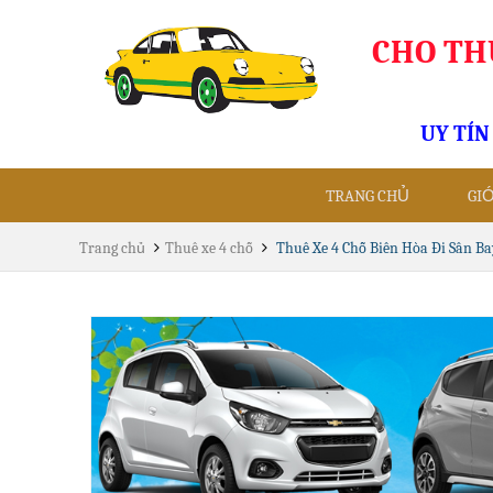
CHO THU
UY TÍN
TRANG CHỦ
GI
Trang chủ
Thuê xe 4 chỗ
Thuê Xe 4 Chỗ Biên Hòa Đi Sân Ba