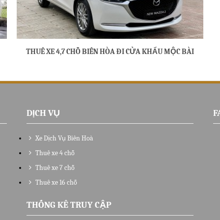
THUÊ XE 4,7 CHỖ BIÊN HÒA ĐI CỬA KHẨU MỘC BÀI
DỊCH VỤ
F
Xe Dịch Vụ Biên Hoà
Thuê xe 4 chỗ
Thuê xe 7 chỗ
Thuê xe 16 chỗ
THỐNG KÊ TRUY CẬP