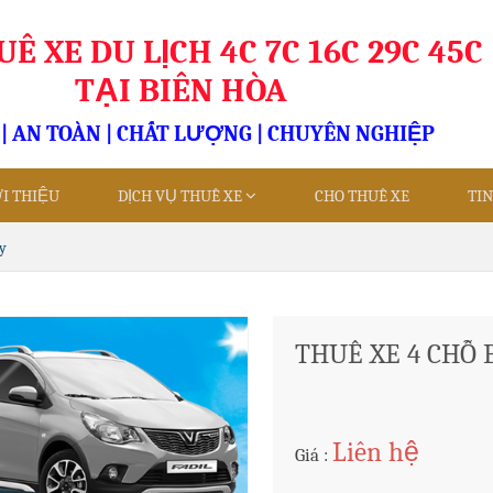
Ê XE DU LỊCH 4C 7C 16C 29C 45C
TẠI BIÊN HÒA
 | AN TOÀN | CHẤT LƯỢNG | CHUYÊN NGHIỆP
ỚI THIỆU
DỊCH VỤ THUÊ XE
CHO THUÊ XE
TI
y
THUÊ XE 4 CHỖ 
Liên hệ
Giá :