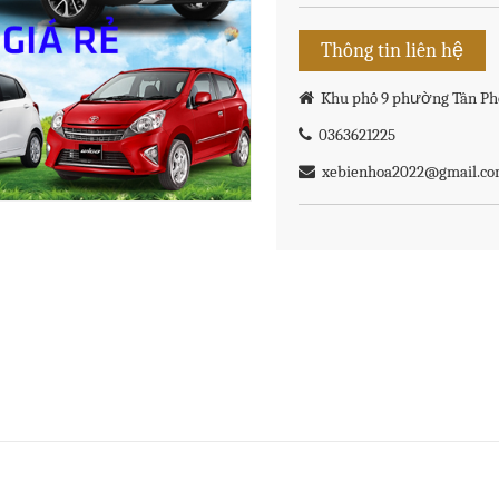
Thông tin liên hệ
Khu phố 9 phường Tân Pho
0363621225
xebienhoa2022@gmail.c