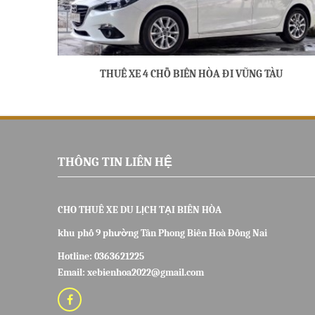
THUÊ XE 4 CHỖ BIÊN HÒA ĐI VŨNG TÀU
THÔNG TIN LIÊN HỆ
CHO THUÊ XE DU LỊCH TẠI BIÊN HÒA
khu phố 9 phường Tân Phong Biên Hoà Đồng Nai
Hotline:
0363621225
Email: xebienhoa2022@gmail.com