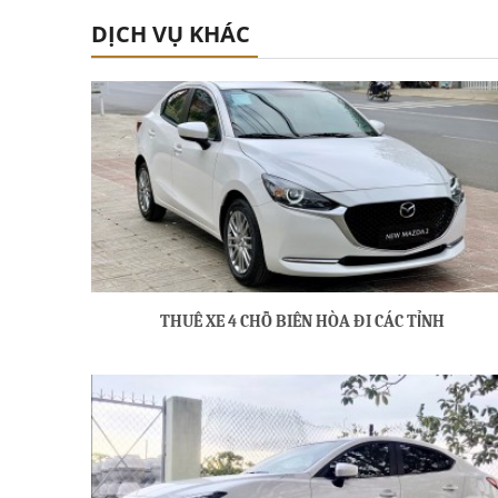
DỊCH VỤ KHÁC
THUÊ XE 4 CHỖ BIÊN HÒA ĐI CÁC TỈNH