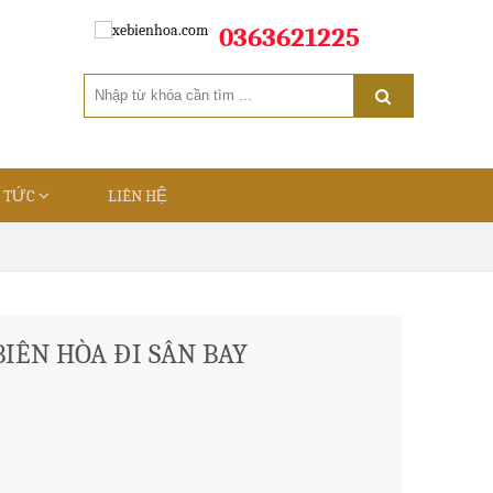
0363621225
N TỨC
LIÊN HỆ
BIÊN HÒA ĐI SÂN BAY